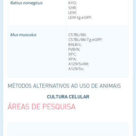
Rattus norvegicus
KYO;
SHR;
LEW;
LEW-tg eGFP;
Mus musculus
C57BL/6N;
C57BL/6N-Tg eGFP;
BALB/c;
FVB/N;
XPC;
XPA;
A129/SvWt;
A129/Sv;
MÉTODOS ALTERNATIVOS AO USO DE ANIMAIS
CULTURA CELULAR
ÁREAS DE PESQUISA