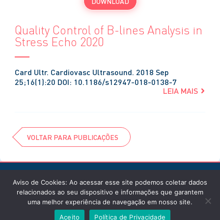
DOWNLOAD
Quality Control of B-lines Analysis in
Stress Echo 2020
Card Ultr. Cardiovasc Ultrasound. 2018 Sep
25;16(1):20 DOI: 10.1186/s12947-018-0138-7
LEIA MAIS
VOLTAR PARA PUBLICAÇÕES
Aviso de Cookies: Ao acessar esse site podemos coletar dados
relacionados ao seu dispositivo e informações que garantem
uma melhor experiência de navegação em nosso site.
© Instituto de Cardiologia / 2026 / Todos os
Aceito
Política de Privacidade