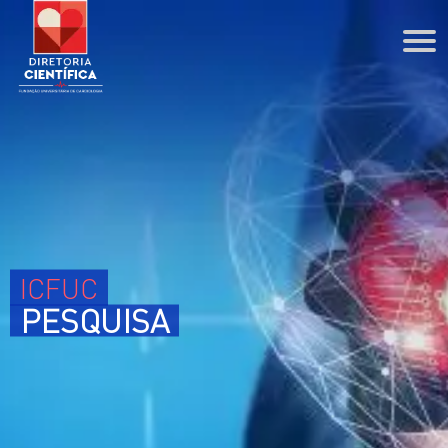
DIRETORIA CIENTÍFICA
Agenda
Coordenações
PPG
ESCOLA PROFISSIONAL
ICFUC
Cursos Técnicos
PESQUISA
Cursos de Extensão
BIBLIOTECA
PESQUISA
ENSINO