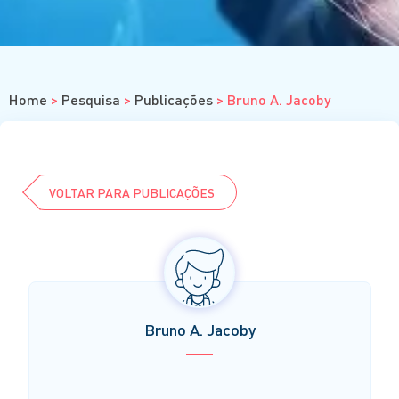
Residência
Graduação
Estágios
ENSINO À DISTÂNCIA
Home
>
Pesquisa
>
Publicações
>
Bruno A. Jacoby
Cursos
Eventos
Clube da Revista
VOLTAR PARA PUBLICAÇÕES
Bruno A. Jacoby