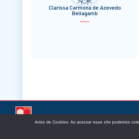
Clarissa Carmona de Azevedo
Bellagamb
Aviso de Cookies: Ao acessar esse site podemos cole
© Inst