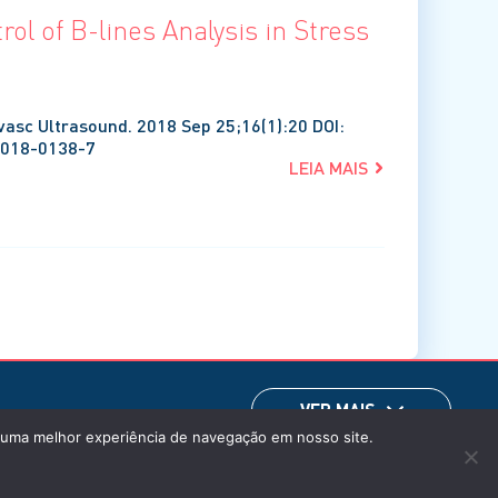
rol of B-lines Analysis in Stress
ovasc Ultrasound. 2018 Sep 25;16(1):20 DOI:
-018-0138-7
LEIA MAIS
VER MAIS
m uma melhor experiência de navegação em nosso site.