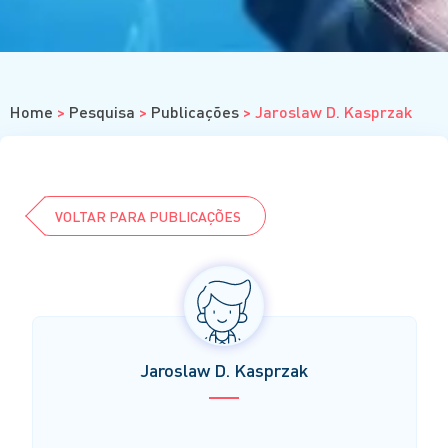
Residência
Graduação
Estágios
ENSINO À DISTÂNCIA
Home
>
Pesquisa
>
Publicações
>
Jaroslaw D. Kasprzak
Cursos
Eventos
Clube da Revista
VOLTAR PARA PUBLICAÇÕES
Jaroslaw D. Kasprzak