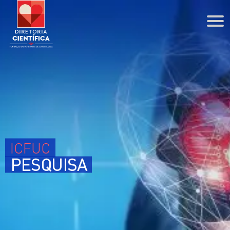
DIRETORIA CIENTÍFICA
Agenda
Coordenações
PPG
ESCOLA PROFISSIONAL
ICFUC
Cursos Técnicos
PESQUISA
Cursos de Extensão
BIBLIOTECA
PESQUISA
ENSINO