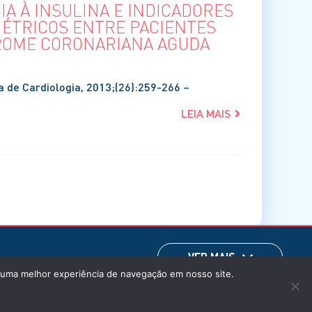
IA À INSULINA E INDICADORES
ÉTRICOS ENTRE PACIENTES
ROME CORONARIANA AGUDA
ra de Cardiologia, 2013;(26):259-266 –
LEIA MAIS
VER MAIS
m uma melhor experiência de navegação em nosso site.