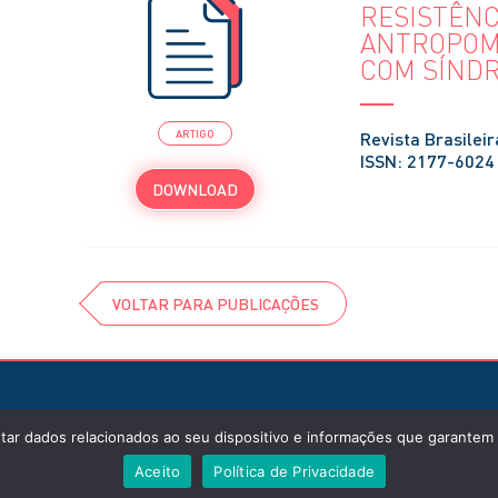
RESISTÊNC
ANTROPOM
COM SÍND
Revista Brasilei
ARTIGO
ISSN: 2177-6024
DOWNLOAD
VOLTAR PARA PUBLICAÇÕES
tar dados relacionados ao seu dispositivo e informações que garante
Aceito
Política de Privacidade
ituto de Cardiologia / 2026 / Todos os Direitos Reservados