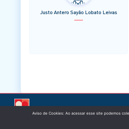
Justo Antero Sayão Lobato Leivas
Aviso de Cookies: Ao acessar esse site podemos cole
© Inst