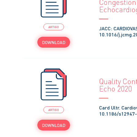
Congestion
Echocardio
JACC: CARDIOVAS
ARTIGO
10.1016/j.jcmg.2
DOWNLOAD
Quality Cont
Echo 2020
Card Ultr. Cardi
ARTIGO
10.1186/s12947
DOWNLOAD