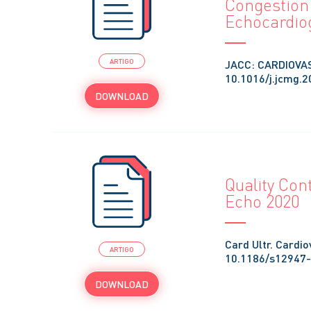
Congestion
Echocardio
JACC: CARDIOVAS
ARTIGO
10.1016/j.jcmg.2
DOWNLOAD
Quality Cont
Echo 2020
Card Ultr. Cardi
ARTIGO
10.1186/s12947
DOWNLOAD