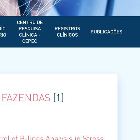
CENTRO DE
IO
PESQUISA
REGISTROS
PUBLICAÇÕES
RIO
CLÍNICA -
CLÍNICOS
CEPEC
A FAZENDAS
[1]
rol of B-lines Analysis in Stress