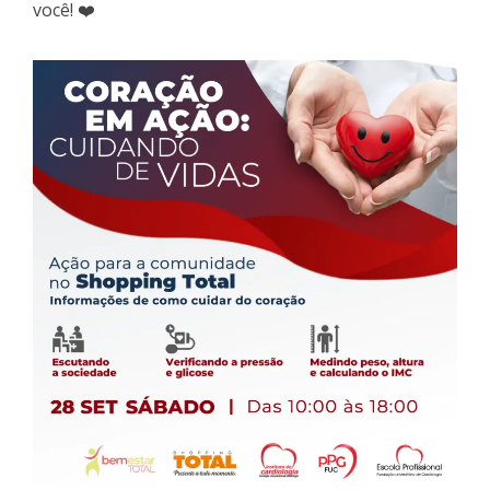
você! ❤️