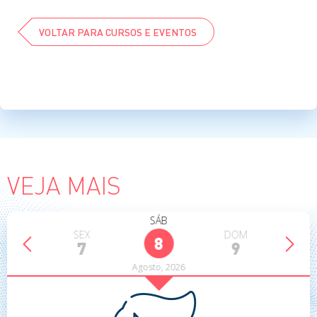
VOLTAR PARA CURSOS E EVENTOS
VEJA MAIS
SÁB
QUI
SEX
DOM
SE
8
6
7
9
1
Agosto
,
2026