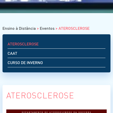
Residência
Graduação
Estágios
ENSINO À DISTÂNCIA
Ensino à Distância
>
Eventos
>
ATEROSCLEROSE
Cursos
Eventos
Clube da Revista
ATEROSCLEROSE
CAAT
CURSO DE INVERNO
ATEROSCLEROSE