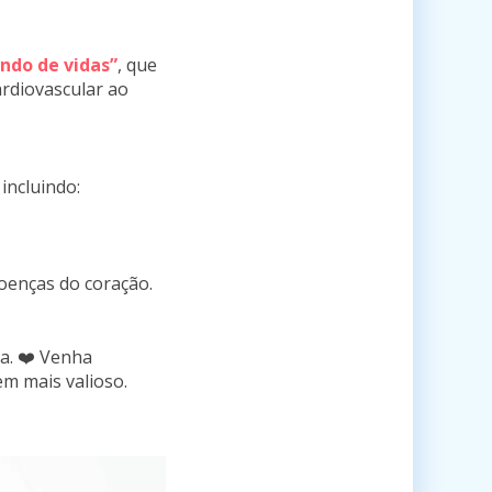
ndo de vidas”
, que
ardiovascular ao
incluindo:
oenças do coração.
da. ❤️ Venha
em mais valioso.