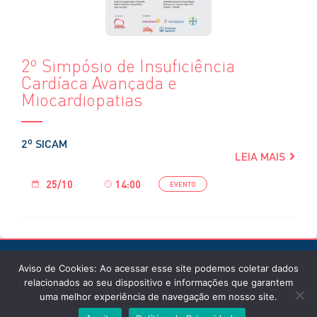
2º Simpósio de Insuficiência
Cardíaca Avançada e
Miocardiopatias
2º SICAM
LEIA MAIS
25/10
14:00
EVENTO
Aviso de Cookies: Ao acessar esse site podemos coletar dados
relacionados ao seu dispositivo e informações que garantem
uma melhor experiência de navegação em nosso site.
© Instituto de Cardiologia / 2026 / Todos os