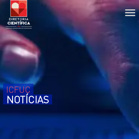
DIRETORIA CIENTÍFICA
Agenda
Coordenações
PPG
BIBLIOTECA
ICFUC
PESQUISA
NOTÍCIAS
ENSINO
Residência
Graduação
Estágios
ENSINO À DISTÂNCIA