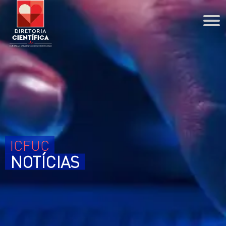
DIRETORIA CIENTÍFICA
Agenda
Coordenações
PPG
BIBLIOTECA
ICFUC
PESQUISA
NOTÍCIAS
ENSINO
Residência
Graduação
Estágios
ENSINO À DISTÂNCIA