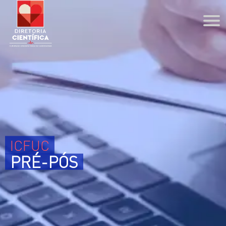
DIRETORIA CIENTÍFICA
Agenda
Coordenações
PPG
ESCOLA PROFISSIONAL
ICFUC
Cursos Técnicos
PRÉ-PÓS
Cursos de Extensão
BIBLIOTECA
PESQUISA
ENSINO