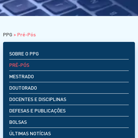
Residência
Graduação
Estágios
ENSINO À DISTÂNCIA
PPG
>
Pré-Pós
Cursos
Eventos
Clube da Revista
SOBRE O PPG
PRÉ-PÓS
MESTRADO
DOUTORADO
DOCENTES E DISCIPLINAS
DEFESAS E PUBLICAÇÕES
BOLSAS
ÚLTIMAS NOTÍCIAS