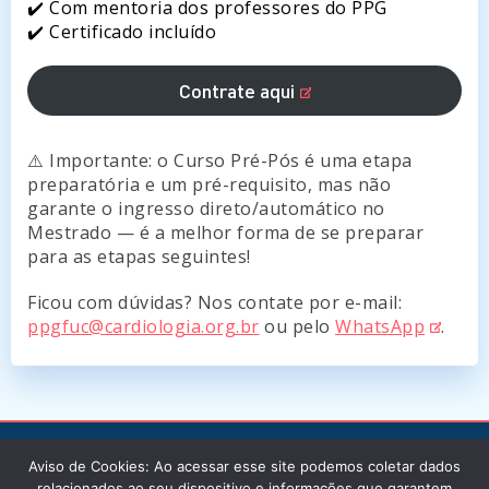
✔️ Com mentoria dos professores do PPG
✔️ Certificado incluído
Contrate aqui
⚠️ Importante: o Curso Pré-Pós é uma etapa
preparatória e um pré-requisito, mas não
garante o ingresso direto/automático no
Mestrado — é a melhor forma de se preparar
para as etapas seguintes!
Ficou com dúvidas? Nos contate por e-mail:
ppgfuc@cardiologia.org.br
ou pelo
WhatsApp
.
Aviso de Cookies: Ao acessar esse site podemos coletar dados
relacionados ao seu dispositivo e informações que garantem