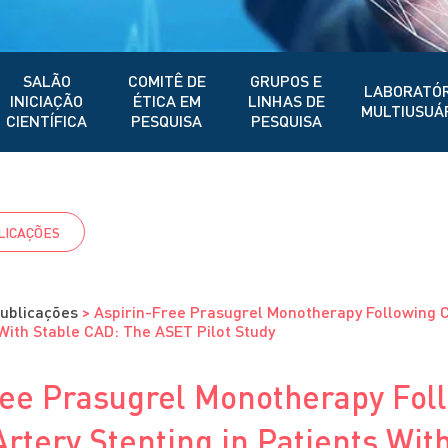
SALÃO
COMITÊ DE
GRUPOS E
LABORATÓR
INICIAÇÃO
ÉTICA EM
LINHAS DE
MULTIUSUÁ
CIENTÍFICA
PESQUISA
PESQUISA
LICAÇÕES
ublicações
>
Aspirin-Free Prasugrel Monotherapy Following 
 With Stable CAD: The ASET Pilot Study
ree Prasugrel Monotherapy Fol
rtery Stenting in Patients Wit