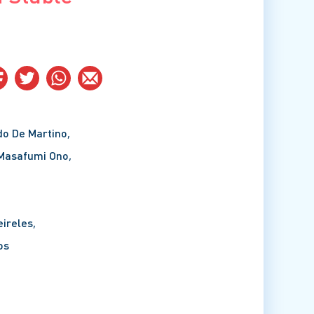
o De Martino
Masafumi Ono
eireles
os