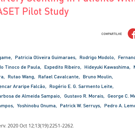
ASET Pilot Study
COMPARTILHE
ogame
Patricia Oliveira Guimaraes
Rodrigo Modolo
Fernand
o Tinoco de Paula
Expedito Ribeiro
Hideyuki Kawashima
ra
Rutao Wang
Rafael Cavalcante
Bruno Moulin
encar Araripe Falcão
Rogério E. G. Sarmento Leite
arbosa de Almeida Sampaio
Gustavo R. Morais
George C. M
Campos
Yoshinobu Onuma
Patrick W. Serruys
Pedro A. Lem
rv. 2020 Oct 12;13(19):2251-2262.