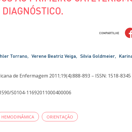
 DIAGNÓSTICO.
COMPARTILHE
hler Torrano
Verene Beatriz Veiga
Silvia Goldmeier
Karina
icana de Enfermagem 2011;19(4):888-893 – ISSN: 1518-8345
10.1590/S0104-11692011000400006
HEMODINÂMICA
ORIENTAÇÃO