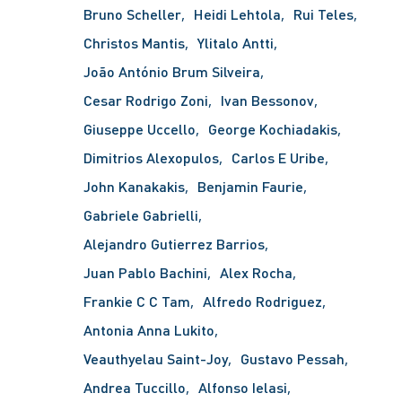
Bruno Scheller
Heidi Lehtola
Rui Teles
Christos Mantis
Ylitalo Antti
João António Brum Silveira
Cesar Rodrigo Zoni
Ivan Bessonov
Giuseppe Uccello
George Kochiadakis
Dimitrios Alexopulos
Carlos E Uribe
John Kanakakis
Benjamin Faurie
Gabriele Gabrielli
Alejandro Gutierrez Barrios
Juan Pablo Bachini
Alex Rocha
Frankie C C Tam
Alfredo Rodriguez
Antonia Anna Lukito
Veauthyelau Saint-Joy
Gustavo Pessah
Andrea Tuccillo
Alfonso Ielasi