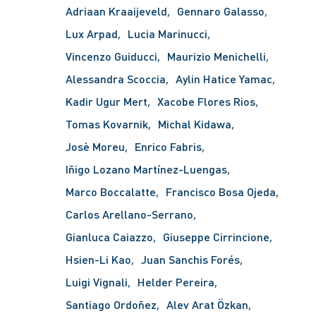
Adriaan Kraaijeveld
Gennaro Galasso
Lux Arpad
Lucia Marinucci
Vincenzo Guiducci
Maurizio Menichelli
Alessandra Scoccia
Aylin Hatice Yamac
Kadir Ugur Mert
Xacobe Flores Rios
Tomas Kovarnik
Michal Kidawa
Josè Moreu
Enrico Fabris
Iñigo Lozano Martínez-Luengas
Marco Boccalatte
Francisco Bosa Ojeda
Carlos Arellano-Serrano
Gianluca Caiazzo
Giuseppe Cirrincione
Hsien-Li Kao
Juan Sanchis Forés
Luigi Vignali
Helder Pereira
Santiago Ordoñez
Alev Arat Özkan