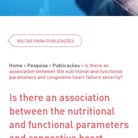
Residência
Graduação
Estágios
ENSINO À DISTÂNCIA
Cursos
VOLTAR PARA PUBLICAÇÕES
Eventos
Clube da Revista
Home
>
Pesquisa
>
Publicações
>
Is there an
association between the nutritional and functional
parameters and congestive heart failure severity?
Is there an association
between the nutritional
and functional parameters
and congestive heart