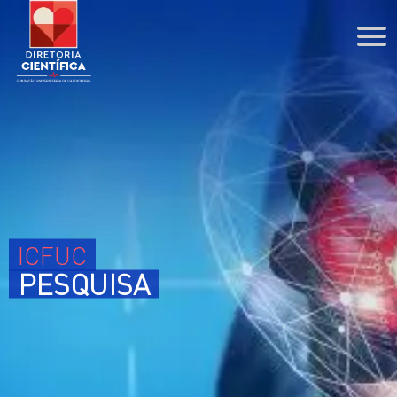
DIRETORIA CIENTÍFICA
Agenda
Coordenações
PPG
ESCOLA PROFISSIONAL
ICFUC
Cursos Técnicos
PESQUISA
Cursos de Extensão
BIBLIOTECA
PESQUISA
ENSINO