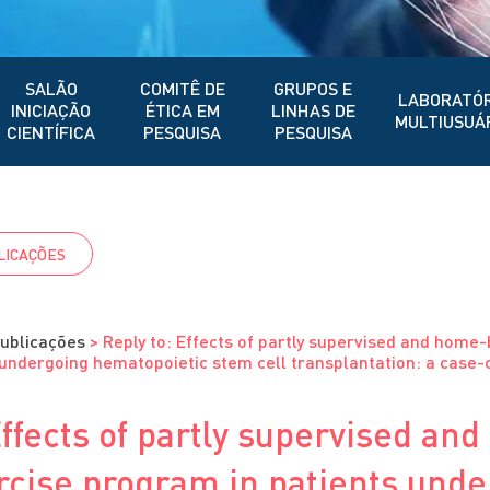
SALÃO
COMITÊ DE
GRUPOS E
LABORATÓR
INICIAÇÃO
ÉTICA EM
LINHAS DE
MULTIUSUÁ
CIENTÍFICA
PESQUISA
PESQUISA
LICAÇÕES
ublicações
>
Reply to: Effects of partly supervised and home
undergoing hematopoietic stem cell transplantation: a case-
Effects of partly supervised an
rcise program in patients unde