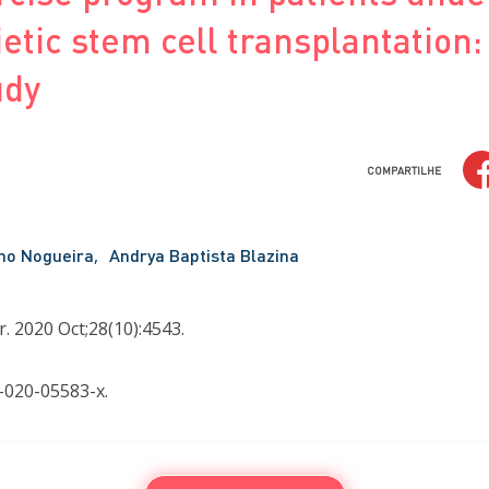
tic stem cell transplantation:
udy
COMPARTILHE
no Nogueira
Andrya Baptista Blazina
. 2020 Oct;28(10):4543.
-020-05583-x.