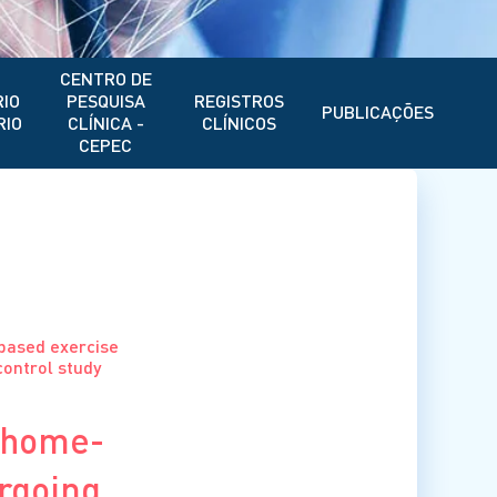
CENTRO DE
IO
PESQUISA
REGISTROS
PUBLICAÇÕES
RIO
CLÍNICA -
CLÍNICOS
CEPEC
-based exercise
control study
d home-
rgoing