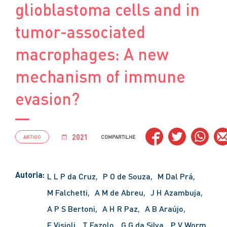
glioblastoma cells and in
tumor-associated
macrophages: A new
mechanism of immune
evasion?
2021
ARTIGO
COMPARTILHE
Autoria:
L L P da Cruz
P O de Souza
M Dal Prá
M Falchetti
A M de Abreu
J H Azambuja
A P S Bertoni
A H R Paz
A B Araújo
F Visioli
T Fazolo
G G da Silva
P V Worm