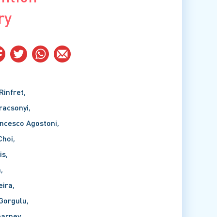
ry
Rinfret
racsonyi
ancesco Agostoni
Choi
is
a
eira
Gorgulu
earney