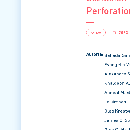
Perforatio
2023
ARTIGO
Autoria:
Bahadir Si
Evangelia 
Alexandre 
Khaldoon A
Ahmed M. E
Jaikirshan J
Oleg Kresty
James C. Sp
Olga C. Ma