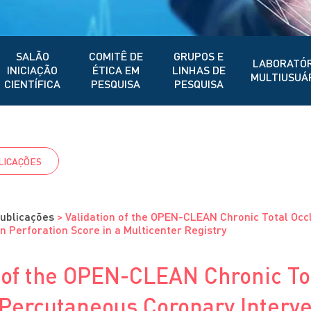
SALÃO
COMITÊ DE
GRUPOS E
LABORATÓR
INICIAÇÃO
ÉTICA EM
LINHAS DE
MULTIUSUÁ
CIENTÍFICA
PESQUISA
PESQUISA
LICAÇÕES
ublicações
>
Validation of the OPEN-CLEAN Chronic Total Oc
n Perforation Score in a Multicenter Registry
n of the OPEN-CLEAN Chronic To
 Percutaneous Coronary Interv