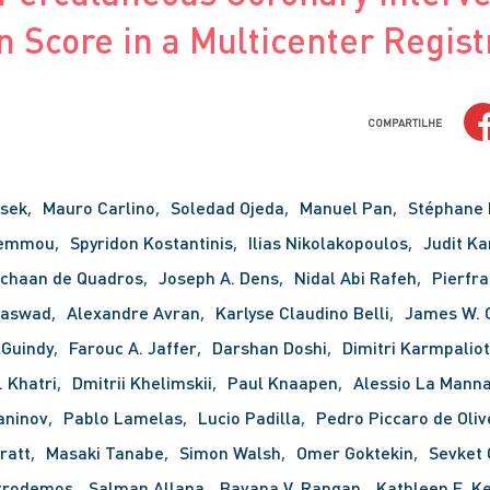
n Score in a Multicenter Regist
COMPARTILHE
msek
Mauro Carlino
Soledad Ojeda
Manuel Pan
Stéphane 
Vemmou
Spyridon Kostantinis
Ilias Nikolakopoulos
Judit Ka
Schaan de Quadros
Joseph A. Dens
Nidal Abi Rafeh
Pierfr
laswad
Alexandre Avran
Karlyse Claudino Belli
James W. 
lGuindy
Farouc A. Jaffer
Darshan Doshi
Dimitri Karmpaliot
. Khatri
Dmitrii Khelimskii
Paul Knaapen
Alessio La Mann
aninov
Pablo Lamelas
Lucio Padilla
Pedro Piccaro de Oliv
ratt
Masaki Tanabe
Simon Walsh
Omer Goktekin
Sevket 
strodemos
Salman Allana
Bavana V. Rangan
Kathleen E. K