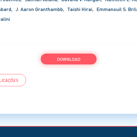
mbard
J. Aaron Granthambb
Taishi Hirai
Emmanouil S. Bril
alini
DOWNLOAD
LICAÇÕES