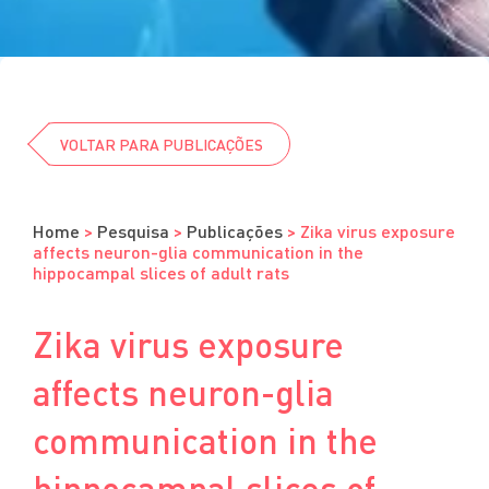
Cursos
Eventos
Clube da Revista
VOLTAR PARA PUBLICAÇÕES
Home
>
Pesquisa
>
Publicações
>
Zika virus exposure
affects neuron-glia communication in the
hippocampal slices of adult rats
Zika virus exposure
affects neuron-glia
communication in the
hippocampal slices of