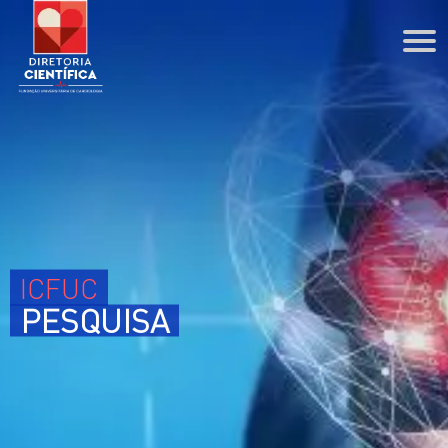
DIRETORIA CIENTÍFICA
Agenda
Coordenações
PPG
ESCOLA PROFISSIONAL
ICFUC
Cursos Técnicos
PESQUISA
Cursos de Extensão
BIBLIOTECA
PESQUISA
ENSINO