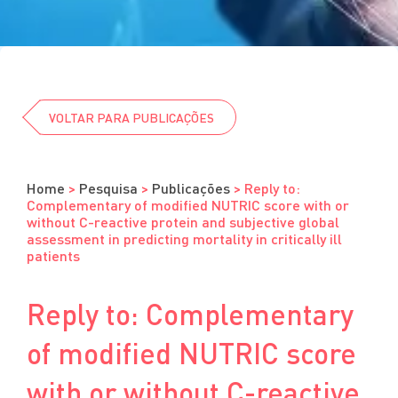
Cursos
Eventos
Clube da Revista
VOLTAR PARA PUBLICAÇÕES
Home
>
Pesquisa
>
Publicações
>
Reply to:
Complementary of modified NUTRIC score with or
without C-reactive protein and subjective global
assessment in predicting mortality in critically ill
patients
Reply to: Complementary
of modified NUTRIC score
with or without C-reactive