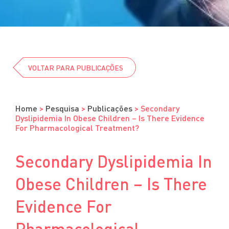
Residência
Graduação
Estágios
ENSINO À DISTÂNCIA
Cursos
VOLTAR PARA PUBLICAÇÕES
Eventos
Clube da Revista
Home
>
Pesquisa
>
Publicações
>
Secondary
Dyslipidemia In Obese Children – Is There Evidence
For Pharmacological Treatment?
Secondary Dyslipidemia In
Obese Children – Is There
Evidence For
Pharmacological